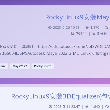
RockyLinux9安装May
2023-6-26 10:28
|
1,876
|
794 字
|
5 分钟
载&安装 下载地址：https://dds.autodesk.com/NetSWDLD/202
2BB5C04E/SFX/Autodesk_Maya_2022_3_ML_Linux_64bit.tg
linux
Maya2022
RockyLinux9
RockyLinux9安装3DEqualizer
2023-5-11 23:47
|
1,640
|