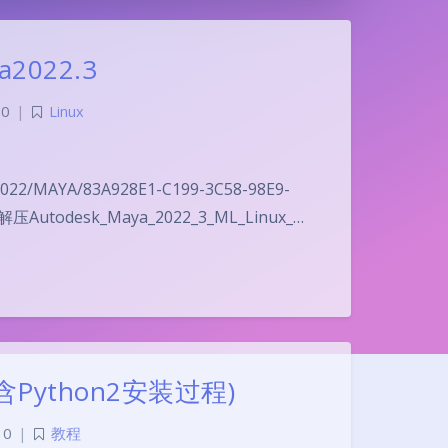
a2022.3
0
|
Linux
2/MAYA/83A928E1-C199-3C58-98E9-
z 解压Autodesk_Maya_2022_3_ML_Linux_…
(包含Python2安装过程)
0
|
教程