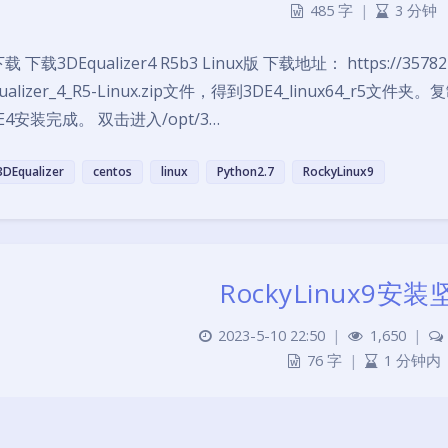
485 字
|
3 分钟
载 下载3DEqualizer4 R5b3 Linux版 下载地址： https://3578
ualizer_4_R5-Linux.zip文件，得到3DE4_linux64_r5文件
E4安装完成。 双击进入/opt/3…
3DEqualizer
centos
linux
Python2.7
RockyLinux9
RockyLinux9安
2023-5-10 22:50
|
1,650
|
76 字
|
1 分钟内
云 下载地址：https://www.jianguoyun.com/s/downloads/li
ianguoyun.com/static/exe/installer/fedora/nautilus_nuts