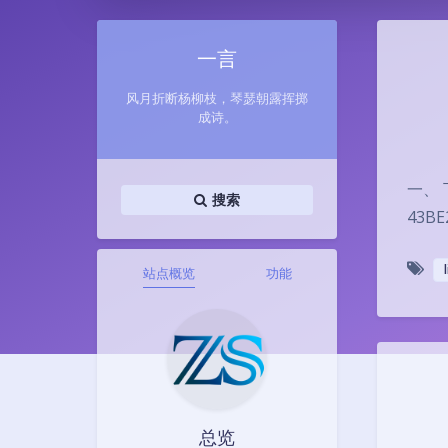
一言
风月折断杨柳枝，琴瑟朝露挥掷
成诗。
一、 下
搜索
43BE
站点概览
功能
总览