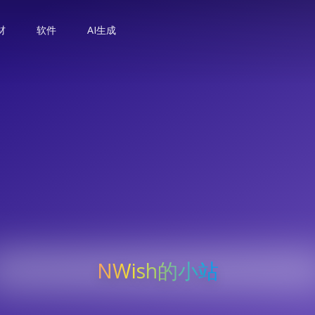
材
软件
AI生成
NWish的小站