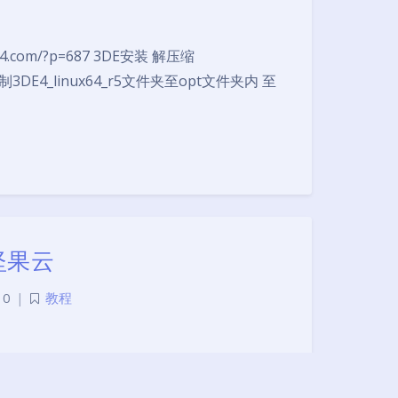
夜间模式
24.com/?p=687 3DE安装 解压缩
夹。复制3DE4_linux64_r5文件夹至opt文件夹内 至
Sans Serif
Serif
浅阴影
深阴影
关闭
日落
暗化
灰度
装坚果云
0
|
教程
nux 选择Fedora 64位版：https://pkg-
tore_amd64.rpm 安装 sudo chmod 755 …