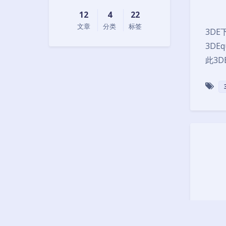
12
4
22
文章
分类
标签
3DE下
3DEq
此3D
下载坚果
cdn.j