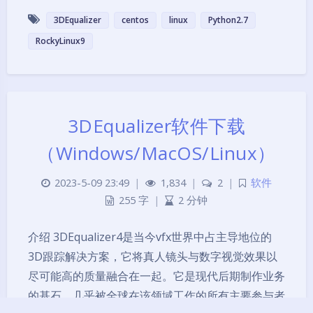
3DEqualizer
centos
linux
Python2.7
RockyLinux9
夜间模式
3DEqualizer软件下载
Sans Serif
Serif
（Windows/MacOS/Linux）
浅阴影
深阴影
2023-5-09 23:49
|
1,834
|
2
|
软件
关闭
日落
暗化
灰度
255 字
|
2 分钟
介绍 3DEqualizer4是当今vfx世界中占主导地位的
3D跟踪解决方案，它将真人镜头与数字视觉效果以
尽可能高的质量融合在一起。它是现代后期制作业务
的基石，几乎被全球在该领域工作的所有主要参与者