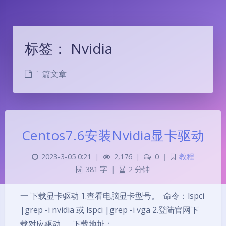
标签：
Nvidia
1 篇文章
Centos7.6安装Nvidia显卡驱动
2023-3-05 0:21
|
2,176
|
0
|
教程
381 字
|
2 分钟
一 下载显卡驱动 1.查看电脑显卡型号。 命令：lspci
夜间模式
|grep -i nvidia 或 lspci |grep -i vga 2.登陆官网下
载对应驱动。 下载地址：
Sans Serif
Serif