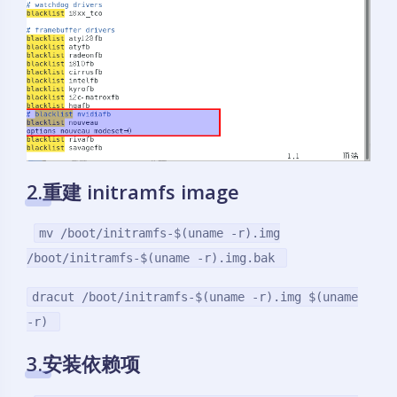
2.重建 initramfs image
mv /boot/initramfs-$(uname -r).img
/boot/initramfs-$(uname -r).img.bak
dracut /boot/initramfs-$(uname -r).img $(uname
-r)
3.安装依赖项