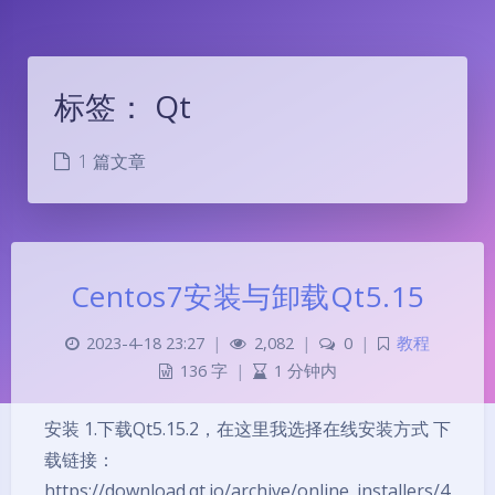
标签：
Qt
1 篇文章
Centos7安装与卸载Qt5.15
2023-4-18 23:27
|
2,082
|
0
|
教程
136 字
|
1 分钟内
安装 1.下载Qt5.15.2，在这里我选择在线安装方式 下
夜间模式
载链接：
https://download.qt.io/archive/online_installers/4
Sans Serif
Serif