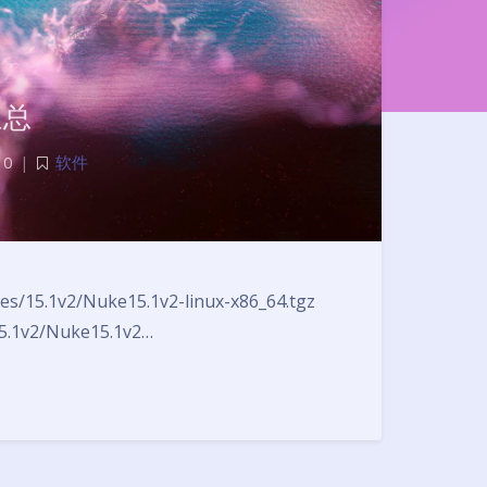
汇总
0
|
软件
夜间模式
Sans Serif
Serif
浅阴影
深阴影
es/15.1v2/Nuke15.1v2-linux-x86_64.tgz
15.1v2/Nuke15.1v2…
关闭
日落
暗化
灰度