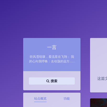
一言
听风雪喧嚷，看流星在飞翔； 我
的心向我呼唤：去动荡的远方……
这篇
搜索
站点概览
功能