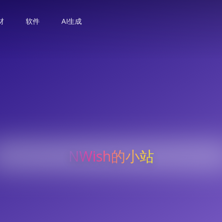
材
软件
AI生成
NWish的小站