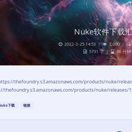
Nuke软件下载
2022-3-25 14:53
|
2,090
|
5731 字
|
36 分钟
https://thefoundry.s3.amazonaws.com/products/nuke/releas
://thefoundry.s3.amazonaws.com/products/nuke/releases/
Nuke下载
链接