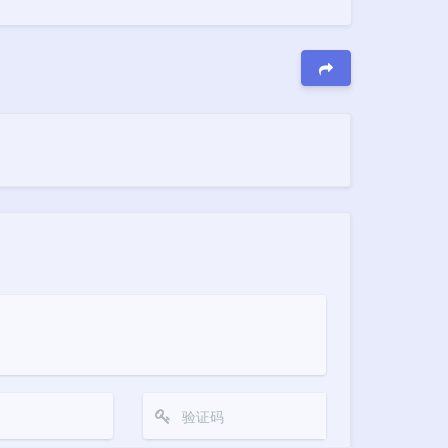
夜间模式
豆
Sans Serif
Serif
浅阴影
深阴影
关闭
日落
暗化
灰度