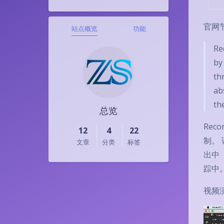
官网
站点概览
功能
Re
by
th
ab
th
总览
Rec
12
4
22
制。 
文章
分类
标签
出中
踪中
视频